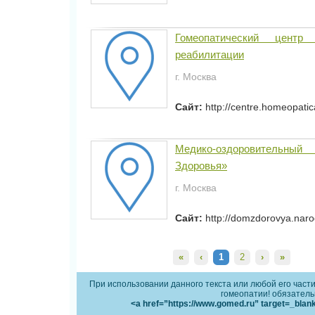
Гомеопатический центр
реабилитации
г. Москва
Сайт:
http://centre.homeopatic
Медико-оздоровительны
Здоровья»
г. Москва
Сайт:
http://domzdorovya.naro
«
‹
1
2
›
»
При использовании данного текста или любой его части,
гомеопатии! обязатель
<a href=”https://www.gomed.ru” target=_blan