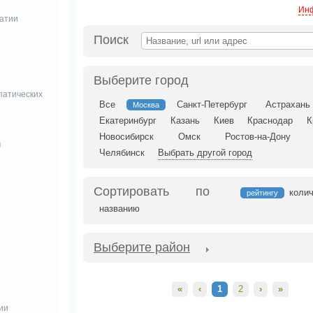
Инф
патии
Поиск
Выберите город
патических
Все
Санкт-Петербург
Астрахань
Москва
Екатеринбург
Казань
Киев
Краснодар
К
Новосибирск
Омск
Ростов-на-Дону
ч
Челябинск
Выбрать другой город
Сортировать по
колич
рейтингу
названию
Выберите район
«
‹
1
2
›
»
ии