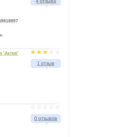
4 отзыва
5)9818897
ru
я "Актея"
1 отзыв
0 отзывов