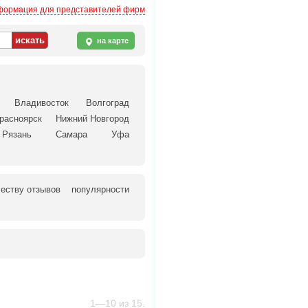
ормация для представителей фирм
на карте
Владивосток
Волгоград
расноярск
Нижний Новгород
Рязань
Самара
Уфа
еству отзывов
популярности
1—10 из 15.