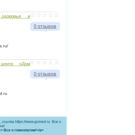
 здоровья и
0 отзывов
a.ru/
й центр «Дом
0 отзывов
d.ru
 ссылка https://www.gomed.ru Все о
на!
k> Все о гомеопатии!</a>