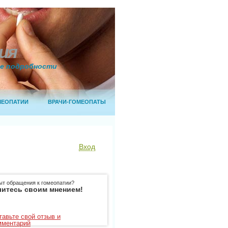
ия
се подробности
МЕОПАТИИ
ВРАЧИ-ГОМЕОПАТЫ
Вход
ыт обращения к гомеопатии?
итесь своим мнением!
тавьте свой отзыв и
мментарий