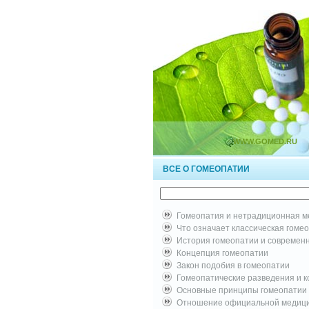
WWW.GOMED.RU
ВСЕ О ГОМЕОПАТИИ
Гомеопатия и нетрадиционная 
Что означает классическая гоме
История гомеопатии и современ
Концепция гомеопатии
Закон подобия в гомеопатии
Гомеопатические разведения и 
Основные принципы гомеопатии
Отношение официальной медици