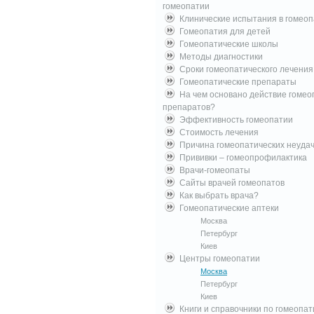
гомеопатии
Клинические испытания в гомео
Гомеопатия для детей
Гомеопатические школы
Методы диагностики
Сроки гомеопатического лечения
Гомеопатические препараты
На чем основано действие гомео
препаратов?
Эффективность гомеопатии
Стоимость лечения
Причина гомеопатических неуда
Прививки – гомеопрофилактика
Врачи-гомеопаты
Сайты врачей гомеопатов
Как выбрать врача?
Гомеопатические аптеки
Москва
Петербург
Киев
Центры гомеопатии
Москва
Петербург
Киев
Книги и справочники по гомеопат