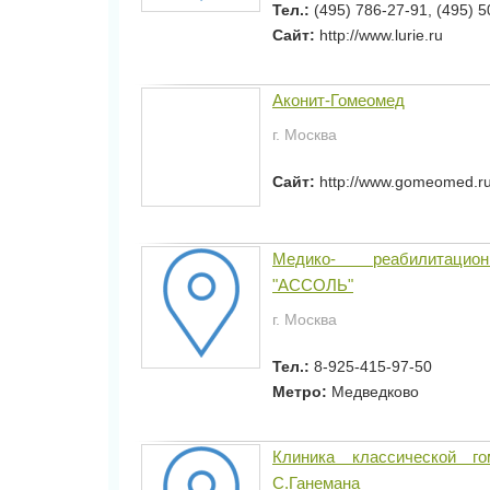
Тел.:
(495) 786-27-91, (495) 
Сайт:
http://www.lurie.ru
Аконит-Гомеомед
г. Москва
Сайт:
http://www.gomeomed.ru
Медико- реабилитаци
"АССОЛЬ"
г. Москва
Тел.:
8-925-415-97-50
Метро:
Медведково
Клиника классической го
С.Ганемана