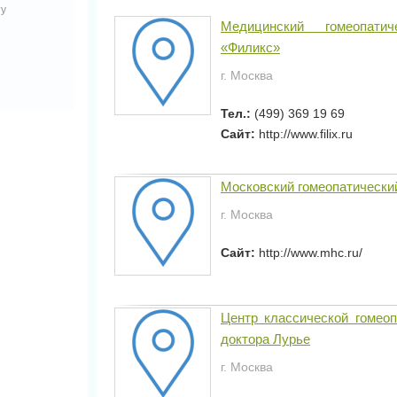
ту
Медицинский гомеопати
«Филикс»
г. Москва
Тел.:
(499) 369 19 69
Сайт:
http://www.filix.ru
Московский гомеопатически
г. Москва
Сайт:
http://www.mhc.ru/
Центр классической гомео
доктора Лурье
г. Москва