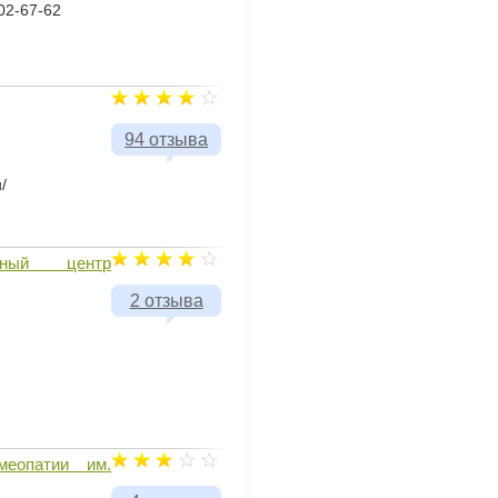
502-67-62
94 отзыва
/
онный центр
2 отзыва
меопатии им.