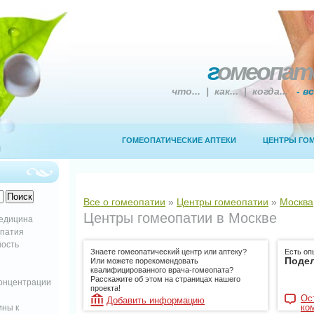
г
омеопат
что... | как... | когда...
- в
ГОМЕОПАТИЧЕСКИЕ АПТЕКИ
ЦЕНТРЫ ГО
Все о гомеопатии
»
Центры гомеопатии
»
Москва
Центры гомеопатии в Москве
медицина
опатия
ность
Знаете гомеопатический центр или аптеку?
Есть оп
Подел
Или можете порекомендовать
квалифицированного врача-гомеопата?
Расскажите об этом на страницах нашего
концентрации
проекта!
Ос
Добавить информацию
ко
ны к