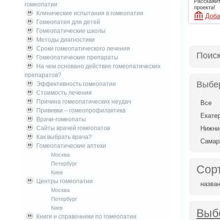
Расскажит
гомеопатии
проекта!
Клинические испытания в гомеопатии
Доба
Гомеопатия для детей
Гомеопатические школы
Методы диагностики
Сроки гомеопатического лечения
Поис
Гомеопатические препараты
На чем основано действие гомеопатических
препаратов?
Выбе
Эффективность гомеопатии
Стоимость лечения
Причина гомеопатических неудач
Все
Прививки – гомеопрофилактика
Екате
Врачи-гомеопаты
Сайты врачей гомеопатов
Нижни
Как выбрать врача?
Самар
Гомеопатические аптеки
Москва
Петербург
Сор
Киев
Центры гомеопатии
назва
Москва
Петербург
Киев
Выб
Книги и справочники по гомеопатии