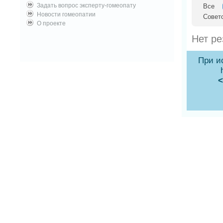
Задать вопрос эксперту-гомеопату
Все
Новости гомеопатии
Советс
О проекте
Нет ре
При и
<