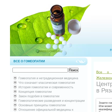
Г
WWW.GOMED.RU
ВСЕ О ГОМЕОПАТИИ
Все о 
Железнод
Гомеопатия и нетрадиционная медицина
Цент
Что означает классическая гомеопатия
История гомеопатии и современность
в Ряз
Концепция гомеопатии
Закон подобия в гомеопатии
Гомеопатические разведения и концентрации
Знаете го
Основные принципы гомеопатии
Или може
квалифици
Отношение официальной медицины к