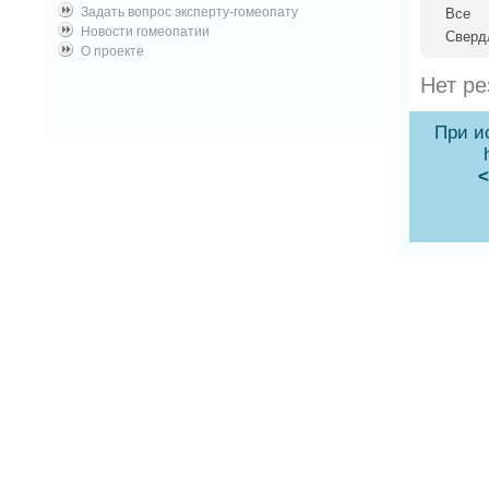
Задать вопрос эксперту-гомеопату
Все
Новости гомеопатии
Сверд
О проекте
Нет ре
При и
<