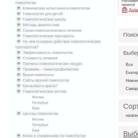
Расскажит
гомеопатии
проекта!
Клинические испытания в гомеопатии
Доба
Гомеопатия для детей
Гомеопатические школы
Методы диагностики
Сроки гомеопатического лечения
Поис
Гомеопатические препараты
На чем основано действие гомеопатических
препаратов?
Выбе
Эффективность гомеопатии
Стоимость лечения
Причина гомеопатических неудач
Все
Прививки – гомеопрофилактика
Екате
Врачи-гомеопаты
Сайты врачей гомеопатов
Нижни
Как выбрать врача?
Самар
Гомеопатические аптеки
Москва
Петербург
Сор
Киев
Центры гомеопатии
назва
Москва
Петербург
Киев
Выб
Книги и справочники по гомеопатии