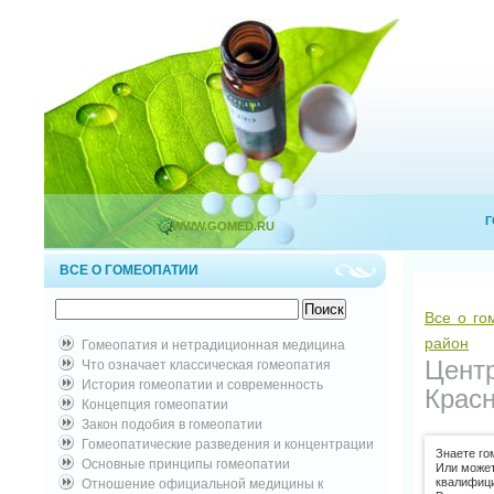
Г
WWW.GOMED.RU
ВСЕ О ГОМЕОПАТИИ
Все о го
район
Гомеопатия и нетрадиционная медицина
Цент
Что означает классическая гомеопатия
История гомеопатии и современность
Крас
Концепция гомеопатии
Закон подобия в гомеопатии
Гомеопатические разведения и концентрации
Знаете го
Основные принципы гомеопатии
Или може
квалифици
Отношение официальной медицины к