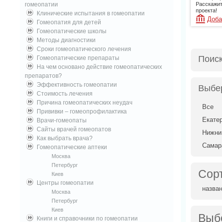
гомеопатии
Расскажит
проекта!
Клинические испытания в гомеопатии
Доба
Гомеопатия для детей
Гомеопатические школы
Методы диагностики
Сроки гомеопатического лечения
Поис
Гомеопатические препараты
На чем основано действие гомеопатических
препаратов?
Эффективность гомеопатии
Выбе
Стоимость лечения
Причина гомеопатических неудач
Все
Прививки – гомеопрофилактика
Екате
Врачи-гомеопаты
Сайты врачей гомеопатов
Нижни
Как выбрать врача?
Самар
Гомеопатические аптеки
Москва
Петербург
Сор
Киев
Центры гомеопатии
назва
Москва
Петербург
Киев
Выб
Книги и справочники по гомеопатии