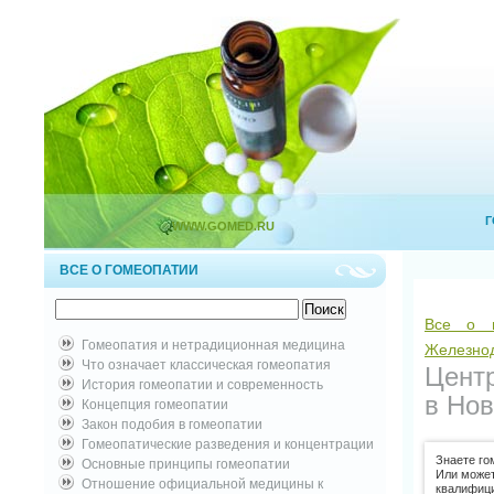
Г
WWW.GOMED.RU
ВСЕ О ГОМЕОПАТИИ
Все о г
Гомеопатия и нетрадиционная медицина
Железно
Что означает классическая гомеопатия
Цент
История гомеопатии и современность
в Но
Концепция гомеопатии
Закон подобия в гомеопатии
Гомеопатические разведения и концентрации
Знаете го
Основные принципы гомеопатии
Или може
Отношение официальной медицины к
квалифици