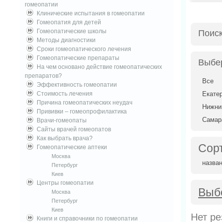
гомеопатии
Клинические испытания в гомеопатии
Гомеопатия для детей
Гомеопатические школы
Поис
Методы диагностики
Сроки гомеопатического лечения
Гомеопатические препараты
Выбе
На чем основано действие гомеопатических
препаратов?
Все
Эффективность гомеопатии
Стоимость лечения
Екате
Причина гомеопатических неудач
Нижни
Прививки – гомеопрофилактика
Самар
Врачи-гомеопаты
Сайты врачей гомеопатов
Как выбрать врача?
Сор
Гомеопатические аптеки
Москва
назва
Петербург
Киев
Центры гомеопатии
Выб
Москва
Петербург
Киев
Нет ре
Книги и справочники по гомеопатии