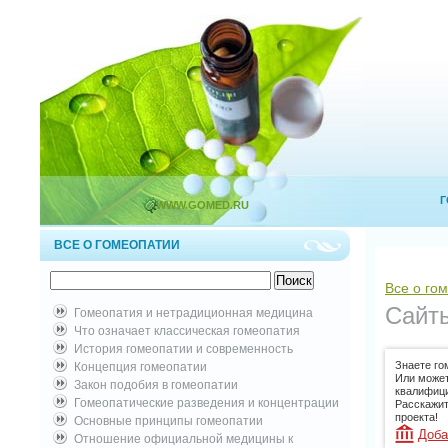
Г
WWW.GOMED.RU
ВСЕ О ГОМЕОПАТИИ
Все о го
Сайты
Гомеопатия и нетрадиционная медицина
Что означает классическая гомеопатия
История гомеопатии и современность
Знаете го
Концепция гомеопатии
Или може
Закон подобия в гомеопатии
квалифици
Гомеопатические разведения и концентрации
Расскажит
проекта!
Основные принципы гомеопатии
Доба
Отношение официальной медицины к